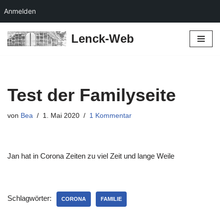
Anmelden
Lenck-Web
Zum
Inhalt
springen
Test der Familyseite
von
Bea
1. Mai 2020
1 Kommentar
Jan hat in Corona Zeiten zu viel Zeit und lange Weile
Schlagwörter:
CORONA
FAMILIE